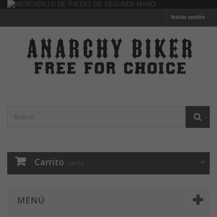
Iniciar sesión
Carrito
vacío
MENÚ