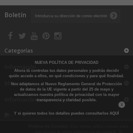
Boletín
Categorías
NUEVA POLÍTICA DE PRIVACIDAD
Información
Ahora tú controlas tus datos personales y podrás decidir
quién accede a ellos, en qué condiciones y para qué finalidad.
Mi cuenta
Nos adaptamos al Nuevo Reglamento General de Protección
de datos de la UE vigente a partir del 25 de mayo y
actualizamos nuestra política de privacidad con la mayor
Información sobre la tienda
transparencia y claridad posible.
X
Y si quieres todos los detalles puedes consultarlos
AQUÍ
Política de Cookies:
Esta tienda utiliza cookies para
que tengas la mejor experiencia de usuario. Si