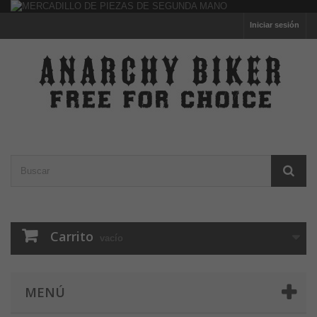
Iniciar sesión
Carrito
vacío
MENÚ