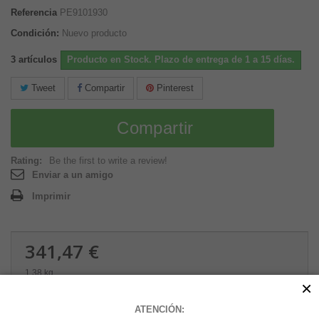
Referencia
PE9101930
Condición:
Nuevo producto
3
artículos
Producto en Stock. Plazo de entrega de 1 a 15 días.
Tweet
Compartir
Pinterest
Compartir
Rating:
Be the first to write a review!
Enviar a un amigo
Imprimir
341,47 €
1.38 kg
×
Cantidad
ATENCIÓN: