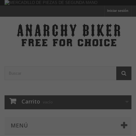
Iniciar sesión
Carrito
vacío
MENÚ