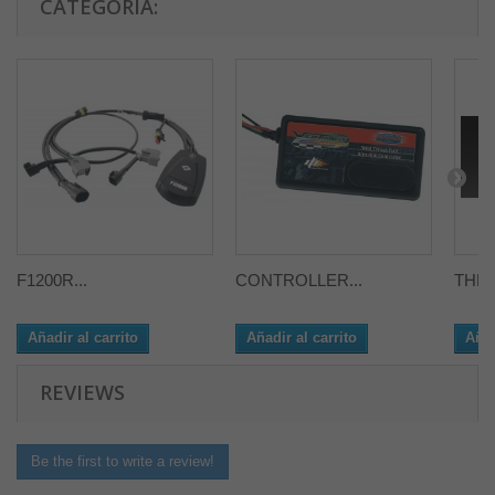
CATEGORÍA:
F1200R...
CONTROLLER...
THRO
Añadir al carrito
Añadir al carrito
Añad
REVIEWS
Be the first to write a review!