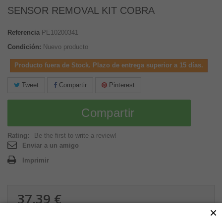
SENSOR REMOVAL KIT COBRA
Referencia
PE10200341
Condición:
Nuevo producto
Producto fuera de Stock. Plazo de entrega superior a 15 días.
Tweet
Compartir
Pinterest
Compartir
Rating:
Be the first to write a review!
Enviar a un amigo
Imprimir
37,39 €
×
0.04 kg