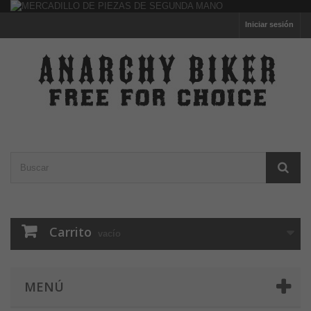
Iniciar sesión
Carrito
vacío
MENÚ