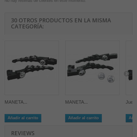
No hay reseñas de clientes en este momento.
30 OTROS PRODUCTOS EN LA MISMA
CATEGORÍA:
MANETA...
MANETA...
Juego
Añadir al carrito
Añadir al carrito
Añad
REVIEWS