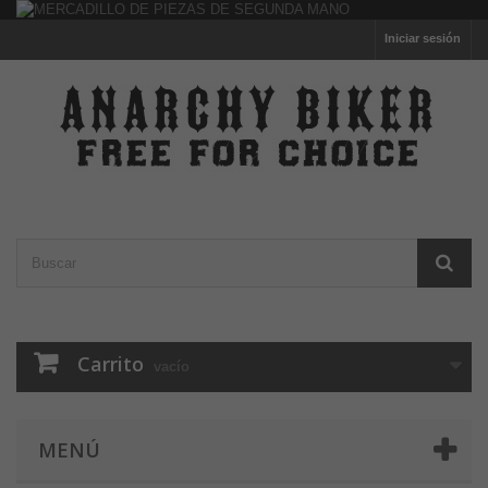
Iniciar sesión
Carrito
vacío
MENÚ