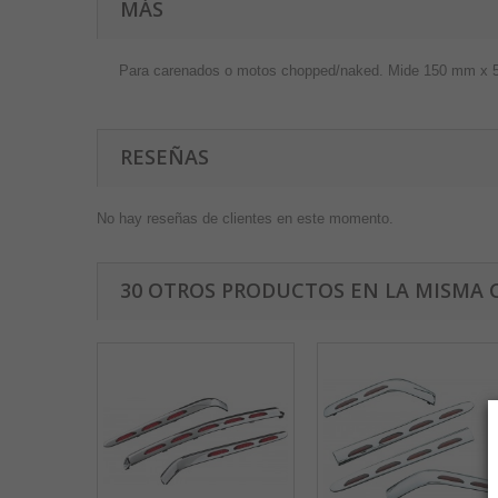
MÁS
Para carenados o motos chopped/naked. Mide 150 mm x
RESEÑAS
No hay reseñas de clientes en este momento.
30 OTROS PRODUCTOS EN LA MISMA 