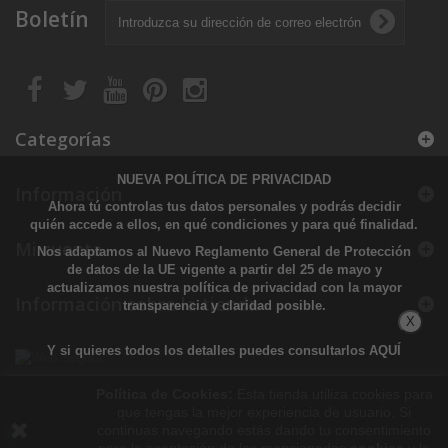
Boletín
Categorías
NUEVA POLÍTICA DE PRIVACIDAD
Información
Ahora tú controlas tus datos personales y podrás decidir
quién accede a ellos, en qué condiciones y para qué finalidad.
Mi cuenta
Nos adaptamos al Nuevo Reglamento General de Protección
de datos de la UE vigente a partir del 25 de mayo y
actualizamos nuestra política de privacidad con la mayor
Información sobre la tienda
transparencia y claridad posible.
X
Y si quieres todos los detalles puedes consultarlos
AQUÍ
Política de Cookies:
Esta tienda utiliza cookies para
que tengas la mejor experiencia de usuario. Si
continuas navegando estás dando tu consentimiento