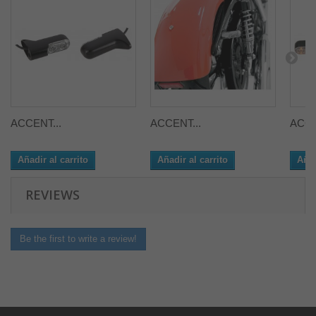
ACCENT...
ACCENT...
ACCE
Añadir al carrito
Añadir al carrito
Añad
REVIEWS
Be the first to write a review!