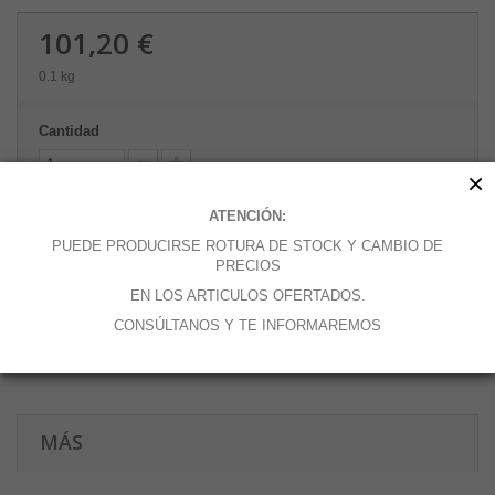
101,20 €
0.1 kg
Cantidad
×
ATENCIÓN:
Añadir al carrito
PUEDE PRODUCIRSE ROTURA DE STOCK Y CAMBIO DE
PRECIOS
EN LOS ARTICULOS OFERTADOS.
CONSÚLTANOS Y TE INFORMAREMOS
Añadir a la lista de deseos
MÁS