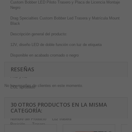
Custom Bobber LED Piloto Trasero y Placa de Licencia Montaje
Negro
Drag Specialties Custom Bobber Led Trasera y Matrícula Mount
Black
Descripción general del producto:
12V, diseño LED de doble función con luz de etiqueta
Disponible en acabado cromado o negro
Incluye hardware de montaje, se monta en orificios de montaje
RESEÑAS
de la placa de matrícula existente en la mayoría de los modelos
FXD y XL
No hay reseñas de clientes en este momento.
ECE aprobado
Color Carcasa Negro
30 OTROS PRODUCTOS EN LA MISMA
Color Lente Rojo
CATEGORÍA:
Forma Circular
Nombre del Producto Luz trasera
Posición Trasera