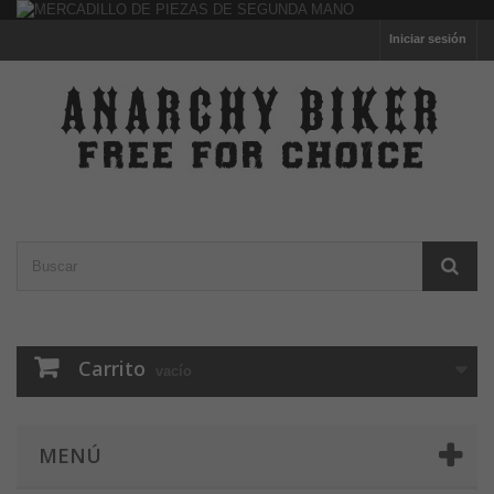
Iniciar sesión
Carrito
vacío
MENÚ