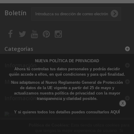
Boletín
Categorías
NUEVA POLÍTICA DE PRIVACIDAD
Información
Ahora tú controlas tus datos personales y podrás decidir
quién accede a ellos, en qué condiciones y para qué finalidad.
Mi cuenta
Nos adaptamos al Nuevo Reglamento General de Protección
de datos de la UE vigente a partir del 25 de mayo y
actualizamos nuestra política de privacidad con la mayor
Información sobre la tienda
transparencia y claridad posible.
X
Y si quieres todos los detalles puedes consultarlos
AQUÍ
Política de Cookies:
Esta tienda utiliza cookies para
que tengas la mejor experiencia de usuario. Si