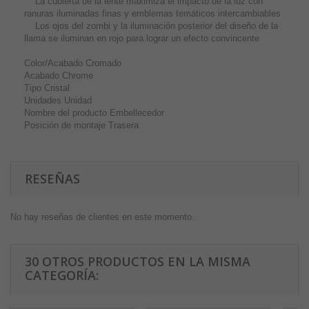
La cubierta de la lente maximiza el impacto de la luz con
ranuras iluminadas finas y emblemas temáticos intercambiables
Los ojos del zombi y la iluminación posterior del diseño de la
llama se iluminan en rojo para lograr un efecto convincente
Color/Acabado Cromado
Acabado Chrome
Tipo Cristal
Unidades Unidad
Nombre del producto Embellecedor
Posición de montaje Trasera
RESEÑAS
No hay reseñas de clientes en este momento.
30 OTROS PRODUCTOS EN LA MISMA
CATEGORÍA: