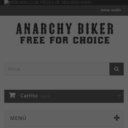
Iniciar sesión
Carrito
vacío
MENÚ