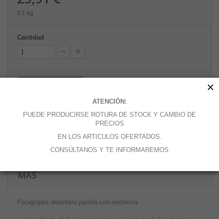
0.1 kg
Cantidad
×
Añadir al carrito
ATENCIÓN:
PUEDE PRODUCIRSE ROTURA DE STOCK Y CAMBIO DE
PRECIOS
Añadir a la lista de deseos
EN LOS ARTICULOS OFERTADOS.
CONSÚLTANOS Y TE INFORMAREMOS
MÁS
Paragolpes delantero parrilla con emblema