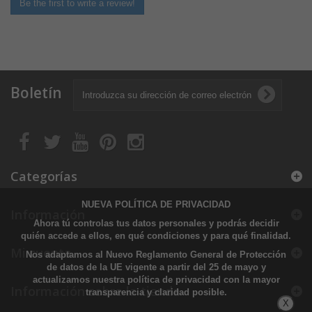
Be the first to write a review!
Boletín
Categorías
NUEVA POLÍTICA DE PRIVACIDAD
Información
Ahora tú controlas tus datos personales y podrás decidir
quién accede a ellos, en qué condiciones y para qué finalidad.
Mi cuenta
Nos adaptamos al Nuevo Reglamento General de Protección
de datos de la UE vigente a partir del 25 de mayo y
actualizamos nuestra política de privacidad con la mayor
Información sobre la tienda
transparencia y claridad posible.
X