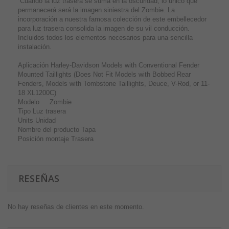
Cuando la luz trasera se suma en la oscuridad, lo único que
permanecerá será la imagen siniestra del Zombie. La
incorporación a nuestra famosa colección de este embellecedor
para luz trasera consolida la imagen de su vil conducción.
Incluidos todos los elementos necesarios para una sencilla
instalación.
Aplicación Harley-Davidson Models with Conventional Fender
Mounted Taillights (Does Not Fit Models with Bobbed Rear
Fenders, Models with Tombstone Taillights, Deuce, V-Rod, or 11-
18 XL1200C)
Modelo Zombie
Tipo Luz trasera
Units Unidad
Nombre del producto Tapa
Posición montaje Trasera
RESEÑAS
No hay reseñas de clientes en este momento.