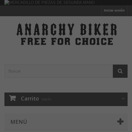
Iniciar sesión
Carrito
vacío
MENÚ