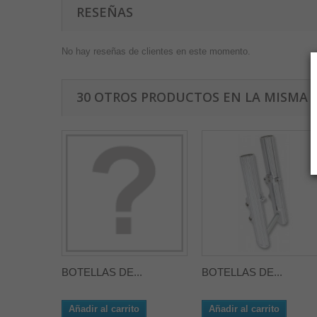
RESEÑAS
No hay reseñas de clientes en este momento.
30 OTROS PRODUCTOS EN LA MISMA 
BOTELLAS DE...
BOTELLAS DE...
Añadir al carrito
Añadir al carrito