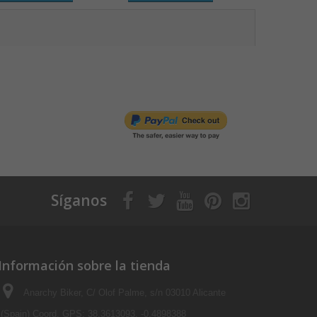
Síganos
Información sobre la tienda
Anarchy Biker, C/ Olof Palme, s/n 03010 Alicante
(Spain) Coord. GPS: 38.3613093, -0.4898388