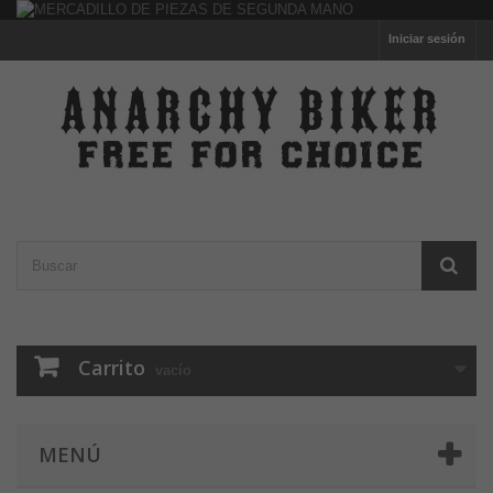
Iniciar sesión
Carrito
vacío
MENÚ