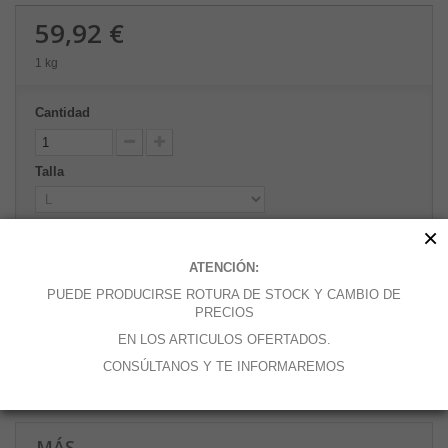
59,92 €
1 kg
Cantidad
Talla
×
Añadir al carrito
ATENCIÓN:
PUEDE PRODUCIRSE ROTURA DE STOCK Y CAMBIO DE
PRECIOS
EN LOS ARTICULOS OFERTADOS.
Añadir a la lista de deseos
CONSÚLTANOS Y TE INFORMAREMOS
MÁS