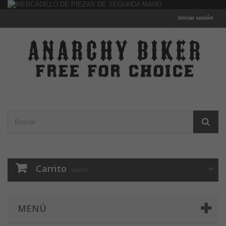
Iniciar sesión
Carrito
vacío
MENÚ