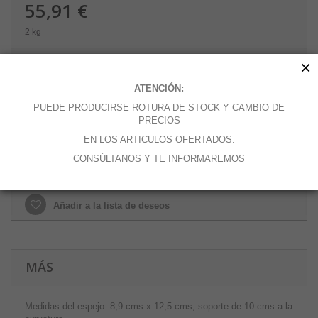
55,91 €
2 kg
×
Cantidad
ATENCIÓN:
PUEDE PRODUCIRSE ROTURA DE STOCK Y CAMBIO DE
PRECIOS
Añadir al carrito
EN LOS ARTICULOS OFERTADOS.
CONSÚLTANOS Y TE INFORMAREMOS
Añadir a la lista de deseos
MÁS
Medidas del espejo: 8,9 cms x 12,5 cms, soporte de 10 cms a la