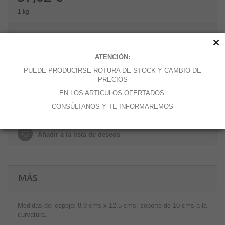
1 kg
Cantidad
×
ATENCIÓN:
PUEDE PRODUCIRSE ROTURA DE STOCK Y CAMBIO DE
PRECIOS
Añadir al carrito
EN LOS ARTICULOS OFERTADOS.
CONSÚLTANOS Y TE INFORMAREMOS
Añadir a la lista de deseos
MÁS
Medidas del espejo: 8,9 cms x 12,5 cms, soporte de 10 cms a la
curvatura.