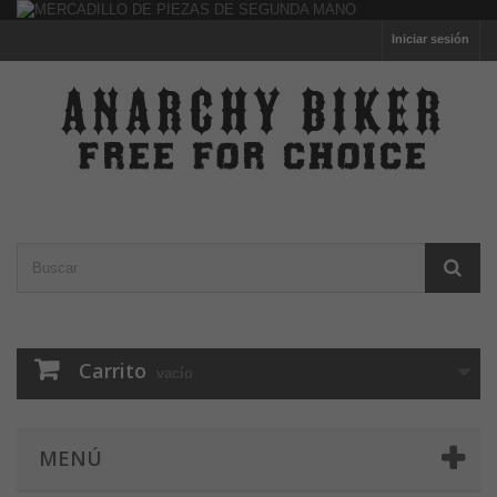
Iniciar sesión
Carrito
vacío
MENÚ