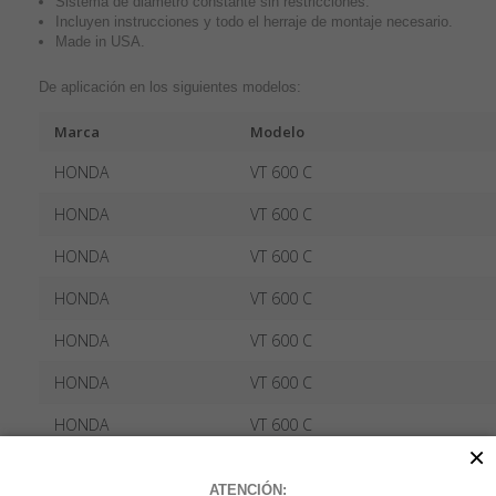
Sistema de diámetro constante sin restricciones.
Incluyen instrucciones y todo el herraje de montaje necesario.
Made in USA.
De aplicación en los siguientes modelos:
Marca
Modelo
HONDA
VT 600 C
HONDA
VT 600 C
HONDA
VT 600 C
HONDA
VT 600 C
HONDA
VT 600 C
HONDA
VT 600 C
HONDA
VT 600 C
×
HONDA
VT 600 C
ATENCIÓN: