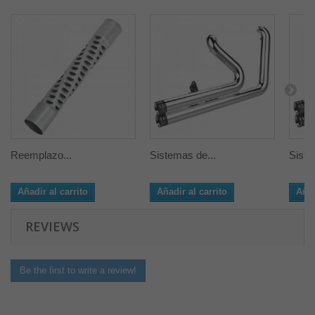
Reemplazo...
Sistemas de...
Siste
Añadir al carrito
Añadir al carrito
Añad
REVIEWS
Be the first to write a review!