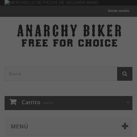
Iniciar sesión
Carrito
vacío
MENÚ