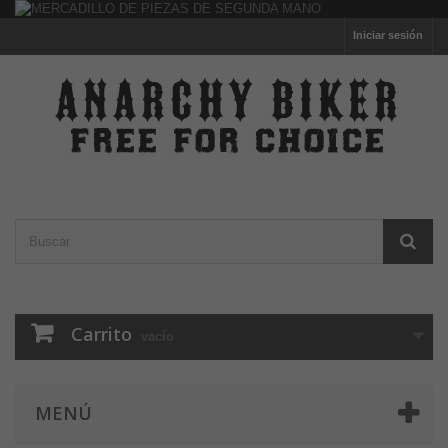
Iniciar sesión
Carrito
vacío
MENÚ