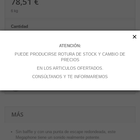
78,51 €
6 kg
Cantidad
×
ATENCIÓN:
PUEDE PRODUCIRSE ROTURA DE STOCK Y CAMBIO DE
Añadir al carrito
PRECIOS
EN LOS ARTICULOS OFERTADOS.
CONSÚLTANOS Y TE INFORMAREMOS
Añadir a la lista de deseos
MÁS
Sin baffle y con una punta de escape redondeada, este
Megaphone tiene un sonido realmente potente.