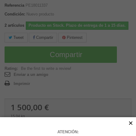
Referencia
PE18011337
Condición:
Nuevo producto
2
artículos
Producto en Stock. Plazo de entrega de 1 a 15 días.
Tweet
Compartir
Pinterest
Compartir
Rating:
Be the first to write a review!
Enviar a un amigo
Imprimir
1 500,00 €
15.04 kg
×
Cantidad
ATENCIÓN: