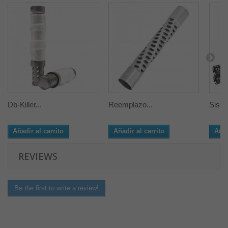
Db-Killer...
Reemplazo...
Siste
Añadir al carrito
Añadir al carrito
Añad
REVIEWS
Be the first to write a review!