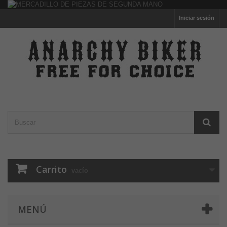
Iniciar sesión
Carrito
vacío
MENÚ