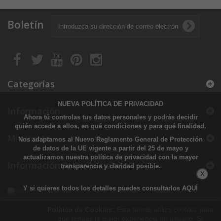
Boletín
Categorías
NUEVA POLÍTICA DE PRIVACIDAD
Información
Ahora tú controlas tus datos personales y podrás decidir
quién accede a ellos, en qué condiciones y para qué finalidad.
Mi cuenta
Nos adaptamos al Nuevo Reglamento General de Protección
de datos de la UE vigente a partir del 25 de mayo y
actualizamos nuestra política de privacidad con la mayor
Información sobre la tienda
transparencia y claridad posible.
X
Y si quieres todos los detalles puedes consultarlos
AQUÍ
Política de Cookies:
Esta tienda utiliza cookies para
que tengas la mejor experiencia de usuario. Si