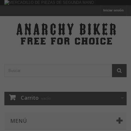
Iniciar sesión
Carrito
vacío
MENÚ