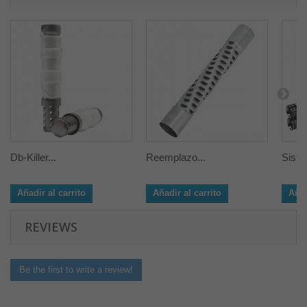
Db-Killer...
Reemplazo...
Siste
Añadir al carrito
Añadir al carrito
Añad
REVIEWS
Be the first to write a review!