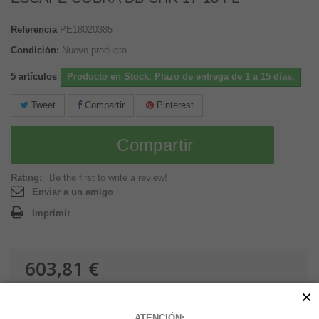
Referencia
PE18020385
Condición:
Nuevo producto
5
artículos
Producto en Stock. Plazo de entrega de 1 a 15 días.
Tweet
Compartir
Pinterest
Compartir
Rating:
Be the first to write a review!
Enviar a un amigo
Imprimir
603,81 €
0.01 kg
×
ATENCIÓN: