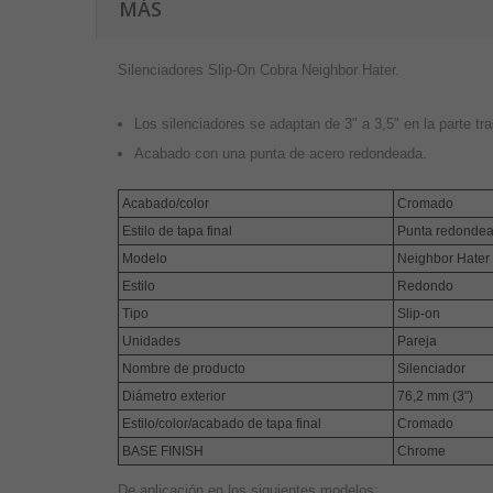
MÁS
Silenciadores Slip-On Cobra Neighbor Hater.
Los silenciadores se adaptan de 3" a 3,5" en la parte tra
Acabado con una punta de acero redondeada.
Acabado/color
Cromado
Estilo de tapa final
Punta redonde
Modelo
Neighbor Hater
Estilo
Redondo
Tipo
Slip-on
Unidades
Pareja
Nombre de producto
Silenciador
Diámetro exterior
76,2 mm (3")
Estilo/color/acabado de tapa final
Cromado
BASE FINISH
Chrome
De aplicación en los siguientes modelos: