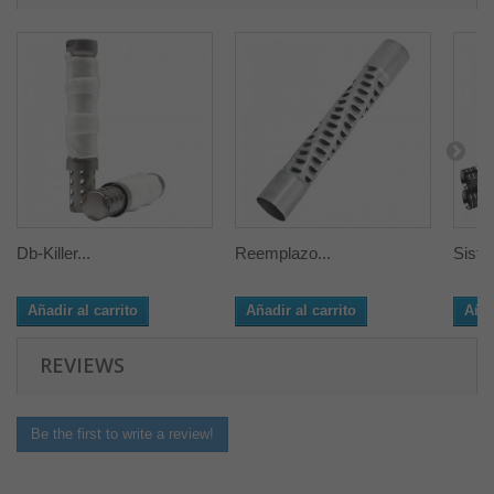
Db-Killer...
Reemplazo...
Siste
Añadir al carrito
Añadir al carrito
Añad
REVIEWS
Be the first to write a review!