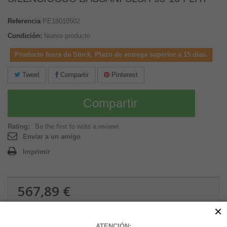
Referencia
PE18010502
Condición:
Nuevo producto
Producto fuera de Stock. Plazo de entrega superior a 15 días.
Tweet
Compartir
Pinterest
Compartir
Rating:
Be the first to write a review!
Enviar a un amigo
Imprimir
567,89 €
10.13 kg
×
ATENCIÓN: