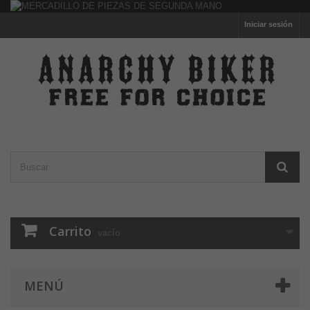
Iniciar sesión
Carrito
vacío
MENÚ