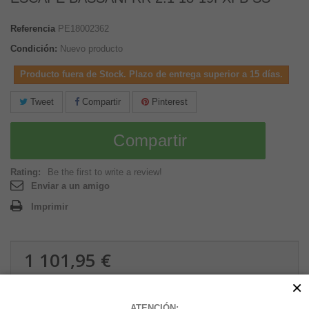
Referencia
PE18002362
Condición:
Nuevo producto
Producto fuera de Stock. Plazo de entrega superior a 15 días.
Tweet
Compartir
Pinterest
Compartir
Rating:
Be the first to write a review!
Enviar a un amigo
Imprimir
1 101,95 €
11.27 kg
×
ATENCIÓN: