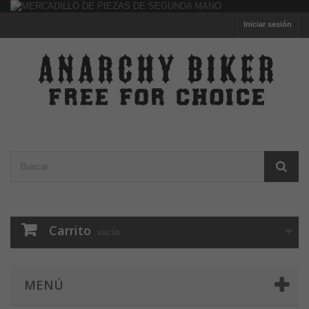
Iniciar sesión
Carrito
vacío
MENÚ