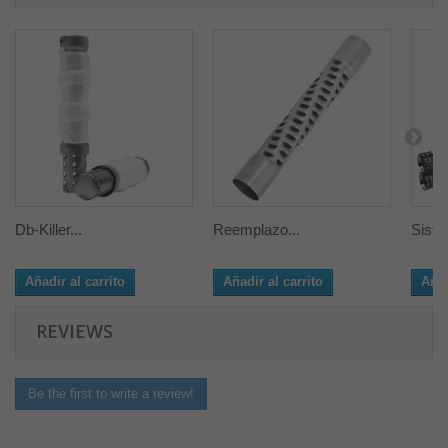
Db-Killer...
Reemplazo...
Siste
Añadir al carrito
Añadir al carrito
Añad
REVIEWS
Be the first to write a review!