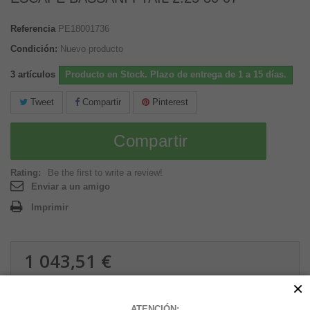
Referencia
PE18001736
Condición:
Nuevo producto
3
artículos
Producto en Stock. Plazo de entrega de 1 a 15 días.
Tweet
Compartir
Pinterest
Compartir
Rating:
Be the first to write a review!
Enviar a un amigo
Imprimir
1 043,51 €
15.34 kg
×
ATENCIÓN: