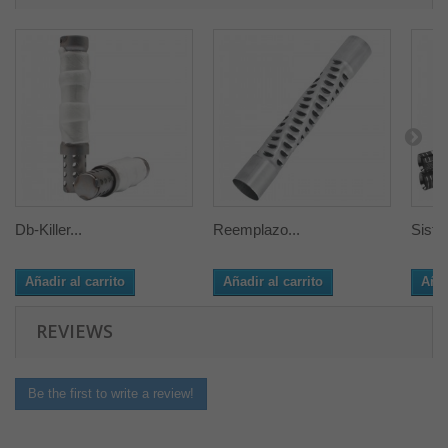
Db-Killer...
Reemplazo...
Siste
Añadir al carrito
Añadir al carrito
Añad
REVIEWS
Be the first to write a review!