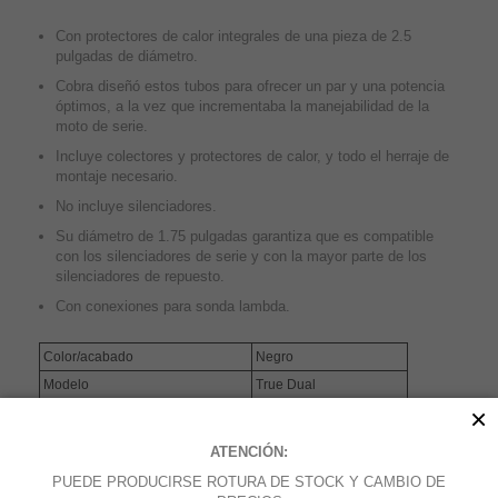
Con protectores de calor integrales de una pieza de 2.5
pulgadas de diámetro.
Cobra diseñó estos tubos para ofrecer un par y una potencia
óptimos, a la vez que incrementaba la manejabilidad de la
moto de serie.
Incluye colectores y protectores de calor, y todo el herraje de
montaje necesario.
No incluye silenciadores.
Su diámetro de 1.75 pulgadas garantiza que es compatible
con los silenciadores de serie y con la mayor parte de los
silenciadores de repuesto.
Con conexiones para sonda lambda.
Color/acabado
Negro
Modelo
True Dual
×
Unidades
Unidad
Nombre de producto
Colector
ATENCIÓN:
Diseño/configuración
Sistema 2-en-2
PUEDE PRODUCIRSE ROTURA DE STOCK Y CAMBIO DE