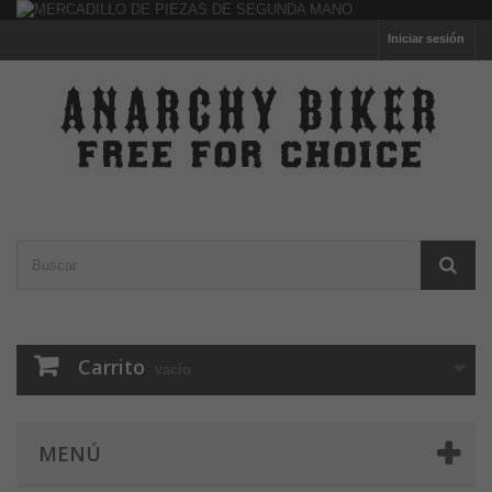
Iniciar sesión
Carrito
vacío
MENÚ