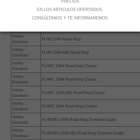
PRECIOS
De aplicación en los siguientes modelos:
EN LOS ARTICULOS OFERTADOS.
Fabricante
Modelo
CONSÚLTANOS Y TE INFORMAREMOS
Harley
FLHR 1584 Road King
Davidson
Harley
FLHR 1584 Road King
Davidson
Harley
FLHR 1584 ABS Road King
Davidson
Harley
FLHRC 1584 Road King Classic
Davidson
Harley
FLHRC 1584 Road King Classic
Davidson
Harley
FLHRC 1584 ABS Road King Classic
Davidson
Harley
FLHRS 1584 Road King Custom
Davidson
Harley
FLHRSE3 1800 Road King Screamin Eagle
Davidson
Harley
FLHRSE4 1800 ABS Road King Screamin Eagle
Davidson