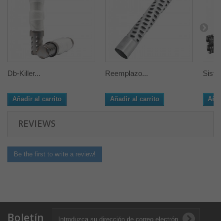
Db-Killer...
Reemplazo...
Siste
Añadir al carrito
Añadir al carrito
Añad
REVIEWS
Be the first to write a review!
Boletín