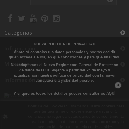
Categorías
NUEVA POLÍTICA DE PRIVACIDAD
Información
Ahora tú controlas tus datos personales y podrás decidir
quién accede a ellos, en qué condiciones y para qué finalidad.
Mi cuenta
Nos adaptamos al Nuevo Reglamento General de Protección
de datos de la UE vigente a partir del 25 de mayo y
actualizamos nuestra política de privacidad con la mayor
Información sobre la tienda
transparencia y claridad posible.
X
Y si quieres todos los detalles puedes consultarlos
AQUÍ
Política de Cookies:
Esta tienda utiliza cookies para
que tengas la mejor experiencia de usuario. Si
continuas navegando estás dando tu consentimiento
para la aceptación de las mencionadas
cookies
y la
aceptación de nuestra política de cookies.