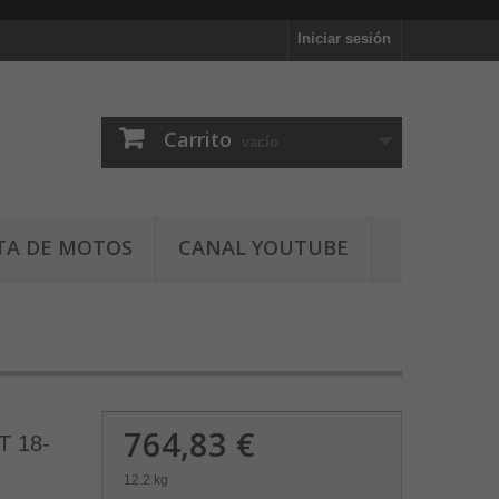
Iniciar sesión
Carrito
vacío
TA DE MOTOS
CANAL YOUTUBE
764,83 €
 18-
12.2 kg