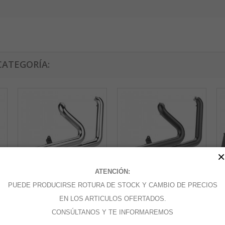
CATEGORÍA:
×
ATENCIÓN:
PUEDE PRODUCIRSE ROTURA DE STOCK Y CAMBIO DE PRECIOS
Sistemas de...
Sistemas de...
Si
EN LOS ARTICULOS OFERTADOS.
CONSÚLTANOS Y TE INFORMAREMOS
Añadir al carrito
Añadir al carrito
A