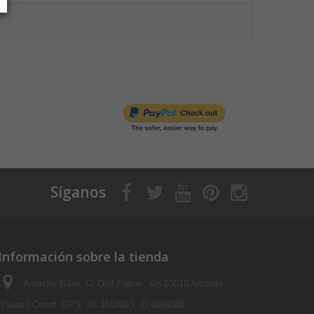
Síganos
Información sobre la tienda
Anarchy Biker, C/ Olof Palme, s/n 03010 Alicante
(Spain) Coord. GPS: 38.3613093, -0.4898388