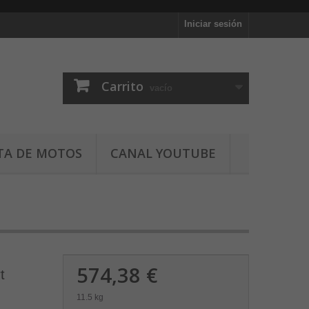
Iniciar sesión
Carrito
vacío
TA DE MOTOS
CANAL YOUTUBE
574,38 €
t
11.5 kg