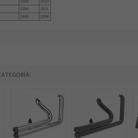
1584
2010
1584
2011
1449
2006
CATEGORÍA: