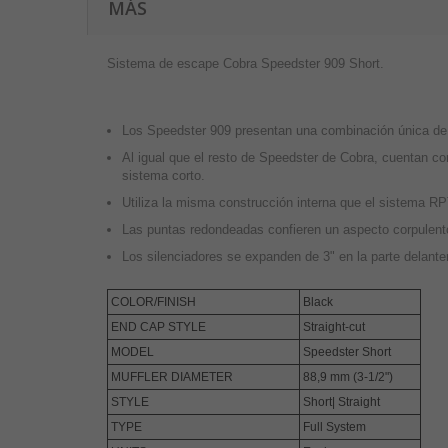
MÁS
Sistema de escape Cobra Speedster 909 Short.
Los Speedster 909 presentan una combinación única de r
Al igual que el resto de Speedster de Cobra, cuentan co
sistema corto.
Utiliza la misma construcción interna que el sistema RPT
Las puntas redondeadas confieren un aspecto corpulent
Los silenciadores se expanden de 3" en la parte delantera
COLOR/FINISH
Black
END CAP STYLE
Straight-cut
MODEL
Speedster Short
MUFFLER DIAMETER
88,9 mm (3-1/2")
STYLE
Short| Straight
TYPE
Full System