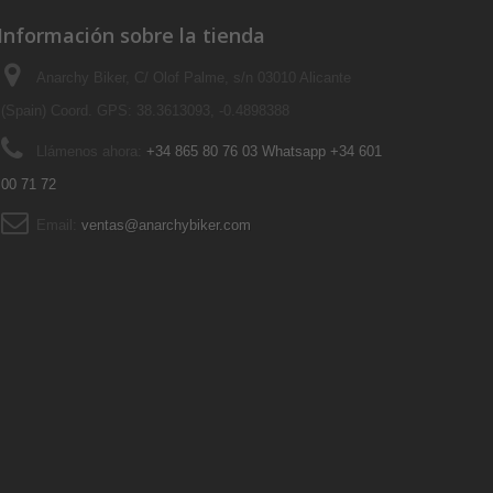
Información sobre la tienda
Anarchy Biker, C/ Olof Palme, s/n 03010 Alicante
(Spain) Coord. GPS: 38.3613093, -0.4898388
Llámenos ahora:
+34 865 80 76 03 Whatsapp +34 601
00 71 72
Email:
ventas@anarchybiker.com