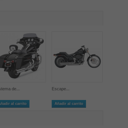
stema de...
Escape...
Escape...
ñadir al carrito
Añadir al carrito
Añadir al 