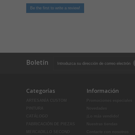
Be the first to write a review!
Boletín
Categorías
Información
ARTESANÍA CUSTOM
Promociones especiales
PINTURA
Novedades
CATÁLOGO
¡Lo más vendido!
FABRICACIÓN DE PIEZAS
Nuestras tiendas
MERCADILLO SECOND
Contacte con nosotros