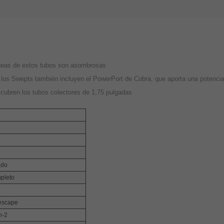
líneas de estos tubos son asombrosas
, los Swepts también incluyen el PowerPort de Cobra, que aporta una potenci
 cubren los tubos colectores de 1,75 pulgadas
ado
pleto
escape
n-2