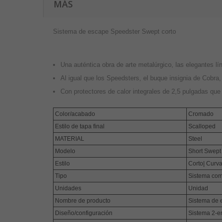
MÁS
Sistema de escape Speedster Swept corto
Una auténtica obra de arte metalúrgico, las elegantes 
Al igual que los Speedsters, el buque insignia de Cobra
Con protectores de calor integrales de 2,5 pulgadas que
Color/acabado
Cromado
Estilo de tapa final
Scalloped
MATERIAL
Steel
Modelo
Short Swept
Estilo
Corto| Curv
Tipo
Sistema com
Unidades
Unidad
Nombre de producto
Sistema de 
Diseño/configuración
Sistema 2-e