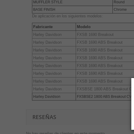
MUFFLER STYLE
Round
BASE FINISH
Chrome
De aplicación en los siguientes modelos:
Fabricante
Modelo
Harley Davidson
FXSB 1690 Breakout
Harley Davidson
FXSB 1690 ABS Breakout
Harley Davidson
FXSB 1690 ABS Breakout
Harley Davidson
FXSB 1690 ABS Breakout
Harley Davidson
FXSB 1690 ABS Breakout
Harley Davidson
FXSB 1690 ABS Breakout
Harley Davidson
FXSB 1690 ABS Breakout
Harley Davidson
FXSBSE 1800 ABS Breakout C
Harley Davidson
FXSBSE2 1800 ABS Breakout CV
RESEÑAS
No hay reseñas de clientes en este momento.