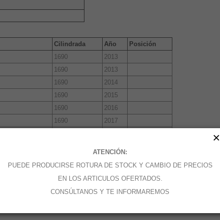
Cilindrada
Año
Posición
1690
2013
1690
2013
1690
2014
1690
2015
1690
2016
1690
2017
1690
2017
×
VO
1800
2013
ATENCIÓN:
O
1800
2014
PUEDE PRODUCIRSE ROTURA DE STOCK Y CAMBIO DE PRECIOS
EN LOS ARTICULOS OFERTADOS.
CONSÚLTANOS Y TE INFORMAREMOS