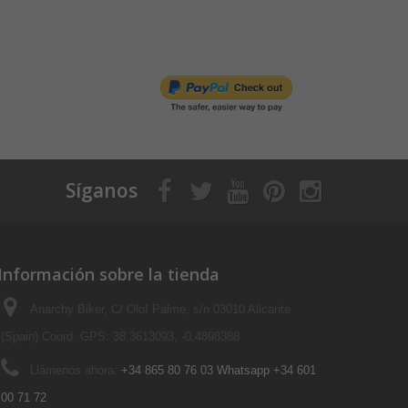
Síganos
Información sobre la tienda
Anarchy Biker, C/ Olof Palme, s/n 03010 Alicante
(Spain) Coord. GPS: 38.3613093, -0.4898388
Llámenos ahora:
+34 865 80 76 03 Whatsapp +34 601
00 71 72