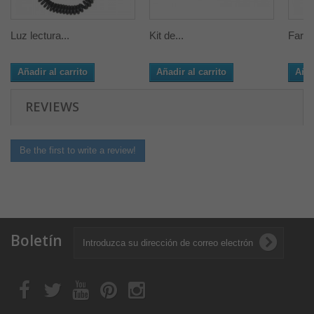
Luz lectura...
Kit de...
Faro..
Añadir al carrito
Añadir al carrito
Añad
REVIEWS
Be the first to write a review!
Boletín