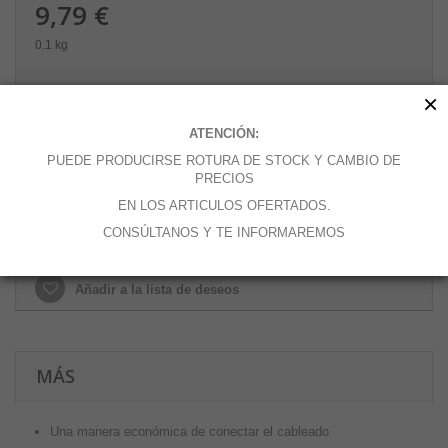
9,79 €
0.1 kg
Cantidad
×
ATENCIÓN:
PUEDE PRODUCIRSE ROTURA DE STOCK Y CAMBIO DE
PRECIOS
Añadir al carrito
EN LOS ARTICULOS OFERTADOS.
CONSÚLTANOS Y TE INFORMAREMOS
Añadir a la lista de deseos
MÁS
Una manera económica de conectar el cableado