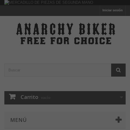
Iniciar sesión
Carrito
vacío
MENÚ