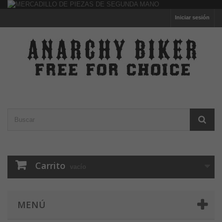
Iniciar sesión
Carrito
vacío
MENÚ