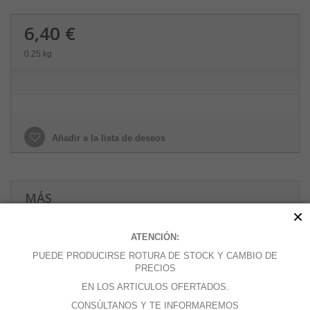
6,40 €
0.25 kg
Añadir a la lista de deseos
MÁS
×
Disponible en diferentes medidas para manguitos de 4,8 mm,
ATENCIÓN:
6,4 mm o 7,9 mm (3/16”, 1/4” o 5/16”)
PUEDE PRODUCIRSE ROTURA DE STOCK Y CAMBIO DE
Estos filtros de combustible tienen una carcasa de vidrio con
PRECIOS
tapas traseras cromadas e incluyen abrazaderas de manguito
EN LOS ARTICULOS OFERTADOS.
y elemento filtrante de nilón de repuesto.
CONSÚLTANOS Y TE INFORMAREMOS