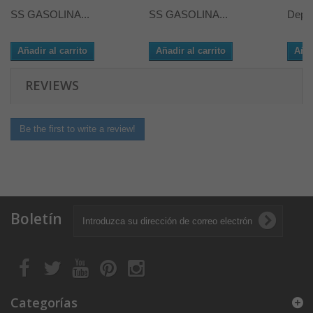
SS GASOLINA...
SS GASOLINA...
Depós
Añadir al carrito
Añadir al carrito
Añad
REVIEWS
Be the first to write a review!
Boletín
Categorías