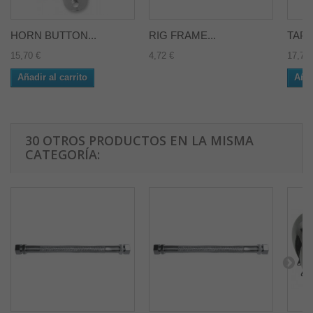
HORN BUTTON...
RIG FRAME...
TAPÓ
15,70 €
4,72 €
17,77 
Añadir al carrito
Añad
30 OTROS PRODUCTOS EN LA MISMA
CATEGORÍA: