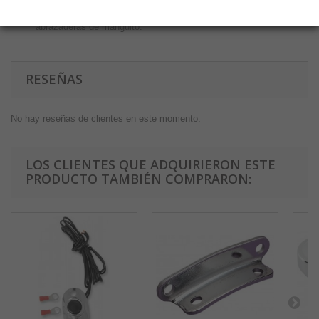
Filtros de combustible metálicos de alto rendimiento con
elemento filtrante de latón, carcasa totalmente metálica y
abrazaderas de manguito.
RESEÑAS
No hay reseñas de clientes en este momento.
LOS CLIENTES QUE ADQUIRIERON ESTE
PRODUCTO TAMBIÉN COMPRARON: