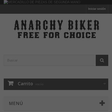
Iniciar sesión
Carrito
vacío
MENÚ