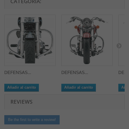
CATEGORÍA:
DEFENSAS...
DEFENSAS...
DEFE
Añadir al carrito
Añadir al carrito
Añad
REVIEWS
Be the first to write a review!