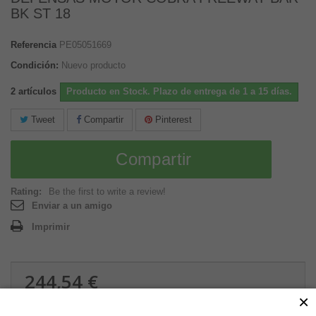
BK ST 18
Referencia
PE05051669
Condición:
Nuevo producto
2
artículos
Producto en Stock. Plazo de entrega de 1 a 15 días.
Tweet
Compartir
Pinterest
Compartir
Rating:
Be the first to write a review!
Enviar a un amigo
Imprimir
244,54 €
×
4.78 kg