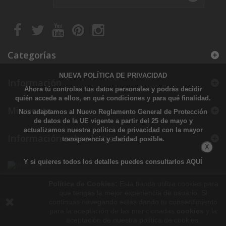
Categorías
NUEVA POLÍTICA DE PRIVACIDAD
Información
Ahora tú controlas tus datos personales y podrás decidir
quién accede a ellos, en qué condiciones y para qué finalidad.
Mi cuenta
Nos adaptamos al Nuevo Reglamento General de Protección
de datos de la UE vigente a partir del 25 de mayo y
actualizamos nuestra política de privacidad con la mayor
Información sobre la tienda
transparencia y claridad posible.
X
Y si quieres todos los detalles puedes consultarlos
AQUÍ
Política de Cookies:
Esta tienda utiliza cookies para
que tengas la mejor experiencia de usuario. Si
continuas navegando estás dando tu consentimiento
para la aceptación de las mencionadas
cookies
y la
aceptación de nuestra política de cookies.