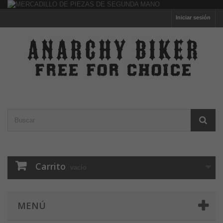
Iniciar sesión
Carrito
vacío
MENÚ