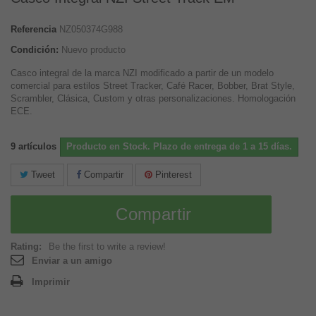
Referencia
NZ050374G988
Condición:
Nuevo producto
Casco integral de la marca NZI modificado a partir de un modelo
comercial para estilos Street Tracker, Café Racer, Bobber, Brat Style,
Scrambler, Clásica, Custom y otras personalizaciones. Homologación
ECE.
9
artículos
Producto en Stock. Plazo de entrega de 1 a 15 días.
Tweet
Compartir
Pinterest
Compartir
Rating:
Be the first to write a review!
Enviar a un amigo
Imprimir