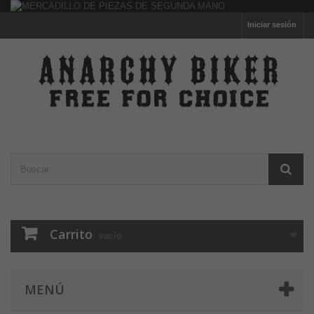
Iniciar sesión
Carrito
vacío
MENÚ