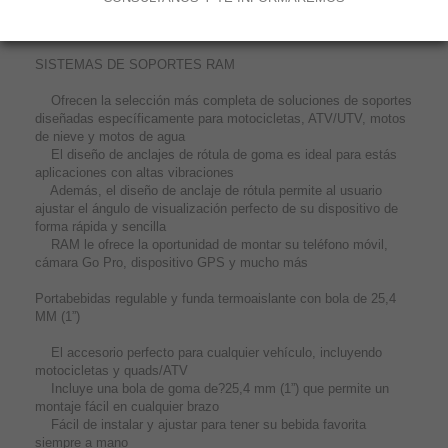
MÁS
SISTEMAS DE SOPORTES RAM
Ofrecen la selección más completa de soluciones de soportes
diseñadas específicamente para motocicletas, ATV/UTV, motos
de nieve y motos de agua
El diseño de anclajes de rótula de goma es ideal para estás
aplicaciones con altas vibraciones
Además, el diseño de anclaje de rótula permite al usuario
ajustar el ángulo de visualización perfecto de su dispositivo de
forma rápida y sencilla
RAM le ofrece la oportunidad de montar su teléfono móvil,
cámara Go Pro, dispositivo GPS y mucho más
Portabebidas regulable y funda termoaislante con bola de 25,4
MM (1”)
El accesorio perfecto para cualquier vehículo, incluyendo
motocicletas y quads/ATV
Incluye una bola de goma de?25,4 mm (1”) que permite un
montaje fácil en cualquier brazo
Fácil de instalar y ajustar para tener su bebida favorita
siempre a mano