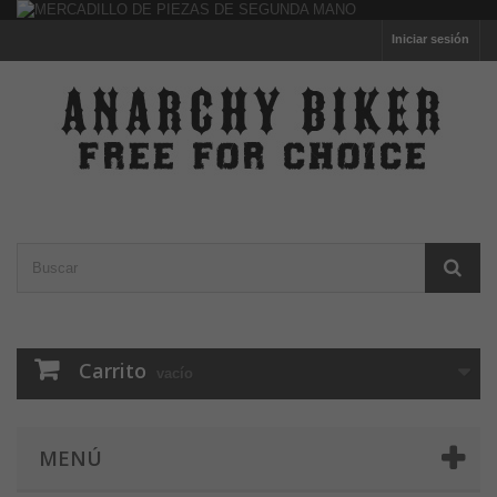
Iniciar sesión
Carrito
vacío
MENÚ