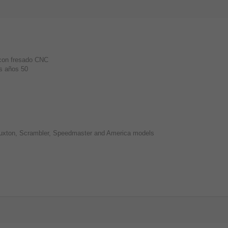
a con fresado CNC
os años 50
on, Scrambler, Speedmaster and America models