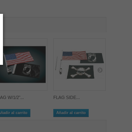
AG W/1/2"...
FLAG SIDE...
EMBLEM M
ñadir al carrito
Añadir al carrito
Añadir al 