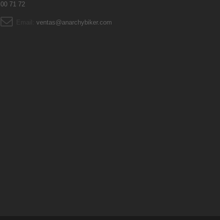
00 71 72
Email:
ventas@anarchybiker.com