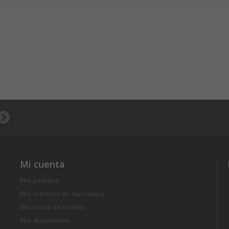
Mi cuenta
Mis pedidos
Mis retornos de mercancia
Mis notas de credito
Mis direcciones