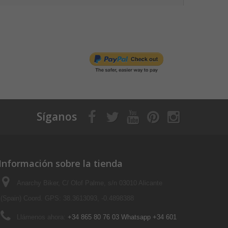
Síganos
Información sobre la tienda
Anarchy Biker, C/ Olof Palme, s/n 03010 Alicante
(Spain) Coord. GPS: 38.3613093, -0.4898388
Llámenos ahora:
+34 865 80 76 03 Whatsapp +34 601