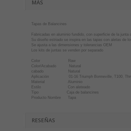
MÁS
Tapas de Balancines
Fabricadas en aluminio fundido, con superficie de la junt
Su diseño estriado se inspira en las tapas con aletas de l
Se ajusta a las dimensiones y tolerancias OEM
Los kits de juntas se venden por separado
Color Raw
Color/Acabado Natural
cabado Natural
Aplicación 01-16 Triumph Bonneville, T100, Thruxt
Material Aluminio
Estilo Con aleteado
Tipo Caja de balancines
Producto Nombre Tapa
RESEÑAS