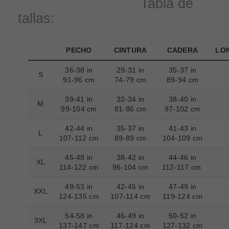
Tabla de
tallas:
PECHO
CINTURA
CADERA
LO
36-38 in
29-31 in
35-37 in
S
91-96 cm
74-79 cm
89-94 cm
39-41 in
32-34 in
38-40 in
M
99-104 cm
81-86 cm
97-102 cm
42-44 in
35-37 in
41-43 in
L
107-112 cm
89-89 cm
104-109 cm
45-48 in
38-42 in
44-46 in
XL
114-122 cm
96-104 cm
112-117 cm
49-53 in
42-45 in
47-49 in
XXL
124-135 cm
107-114 cm
119-124 cm
54-58 in
46-49 in
50-52 in
3XL
137-147 cm
117-124 cm
127-132 cm