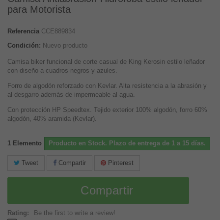
para Motorista
Referencia
CCE889834
Condición:
Nuevo producto
Camisa biker funcional de corte casual de King Kerosin estilo leñador
con diseño a cuadros negros y azules.
Forro de algodón reforzado con Kevlar. Alta resistencia a la abrasión y
al desgarro además de impermeable al agua.
Con protección HP Speedtex. Tejido exterior 100% algodón, forro 60%
algodón, 40% aramida (Kevlar).
1
Elemento
Producto en Stock. Plazo de entrega de 1 a 15 días.
Tweet
Compartir
Pinterest
Compartir
Rating:
Be the first to write a review!