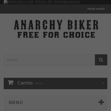
Iniciar sesión
Carrito
vacío
MENÚ