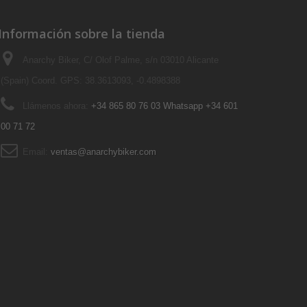
Información sobre la tienda
Anarchy Biker, C/ Olof Palme, s/n 03010 Alicante
(Spain) Coord. GPS: 38.3613093, -0.4898388
Llámenos ahora:
+34 865 80 76 03 Whatsapp +34 601
00 71 72
Email:
ventas@anarchybiker.com