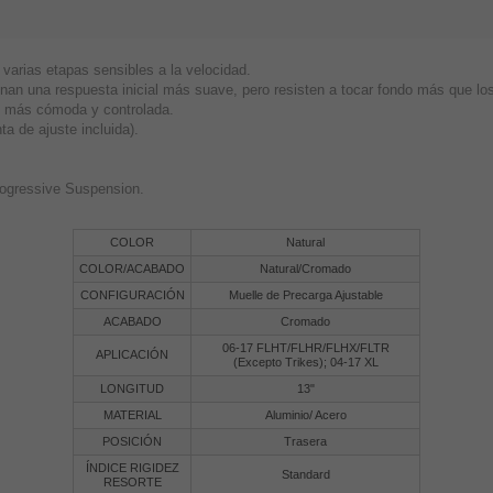
varias etapas sensibles a la velocidad.
nan una respuesta inicial más suave, pero resisten a tocar fondo más que los
n más cómoda y controlada.
a de ajuste incluida).
rogressive Suspension.
COLOR
Natural
COLOR/ACABADO
Natural/Cromado
CONFIGURACIÓN
Muelle de Precarga Ajustable
ACABADO
Cromado
06-17 FLHT/FLHR/FLHX/FLTR
APLICACIÓN
(Excepto Trikes); 04-17 XL
LONGITUD
13"
MATERIAL
Aluminio/ Acero
POSICIÓN
Trasera
ÍNDICE RIGIDEZ
Standard
RESORTE