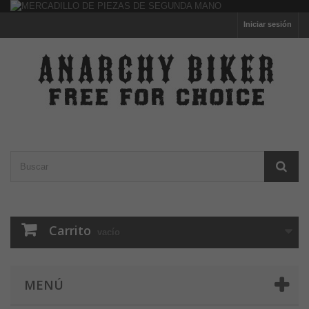
Iniciar sesión
Carrito
vacío
MENÚ