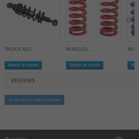
SHOCK ADJ...
MUELLES...
MUEL
Añadir al carrito
Añadir al carrito
Añad
REVIEWS
Be the first to write a review!