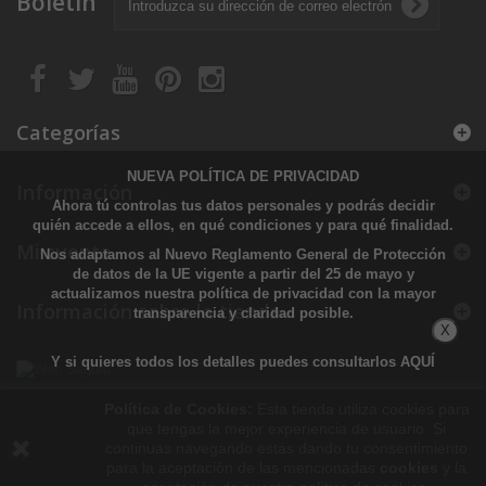
Boletín
Categorías
NUEVA POLÍTICA DE PRIVACIDAD
Información
Ahora tú controlas tus datos personales y podrás decidir
quién accede a ellos, en qué condiciones y para qué finalidad.
Mi cuenta
Nos adaptamos al Nuevo Reglamento General de Protección
de datos de la UE vigente a partir del 25 de mayo y
actualizamos nuestra política de privacidad con la mayor
Información sobre la tienda
transparencia y claridad posible.
X
Y si quieres todos los detalles puedes consultarlos
AQUÍ
Política de Cookies:
Esta tienda utiliza cookies para
que tengas la mejor experiencia de usuario. Si
continuas navegando estás dando tu consentimiento
para la aceptación de las mencionadas
cookies
y la