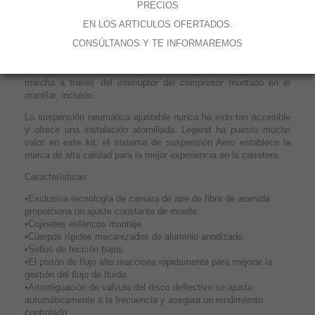
PRECIOS
Legend Aero Air Shocks permite al piloto experimentar todos los
beneficios de una suspensión neumática tradicional completa
EN LOS ARTICULOS OFERTADOS.
con el golpeador adicional de un compresor de a bordo
CONSÚLTANOS Y TE INFORMAREMOS
especifico atornillado.
Esto permite al conductor ajustar la altura de la carrocería en
marcha a través del interruptor del compresor montado en el
manillar, incluido.
La suspensión neumática ajustable nunca ha sido tan accesible
y ofrece una instalación atornillada. Legend ha puesto mucho
valor en este kit, el sistema de suspensión Aero establece la
marca de alta calidad para la mejor experiencia en la carretera.
Características:
•Exclusiva tecnología de cámara de aire de fibra de aramida
proporciona un ajuste constante de muelle.
•Cojinetes esféricos montaje.
•Cuerpos rígidos mecanizados de aluminio anodizado.
•Sellos de fricción bajos.
•El pistón de flujo alto reacciona rápidamente para mejorar la
gestión del flujo de fluido.
•Amortiguación de válvula del disco deflectivo se ajusta
automáticamente a la frecuencia y asegura un rendimiento
controlado.