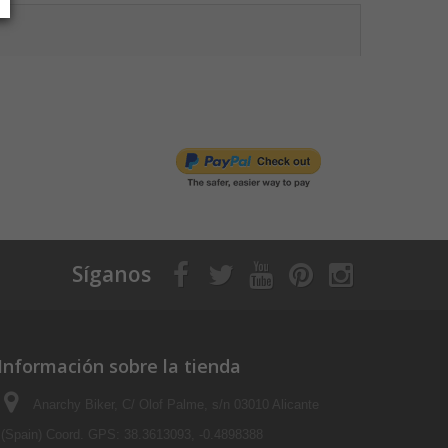
Síganos
Información sobre la tienda
Anarchy Biker, C/ Olof Palme, s/n 03010 Alicante
(Spain) Coord. GPS: 38.3613093, -0.4898388