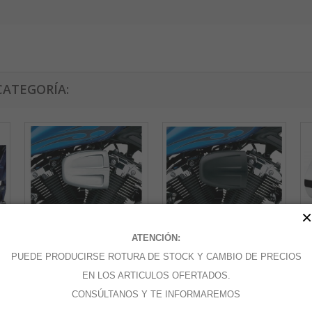
CATEGORÍA:
×
ATENCIÓN:
PUEDE PRODUCIRSE ROTURA DE STOCK Y CAMBIO DE PRECIOS
FILTRO DE...
FILTRO DE...
FI
EN LOS ARTICULOS OFERTADOS.
CONSÚLTANOS Y TE INFORMAREMOS
Añadir al carrito
Añadir al carrito
A