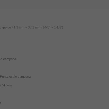
scape de 41,3 mm y 38,1 mm (1-5/8” y 1-1/2”)
ilo campana
Punta estilo campana
r Slip-on
r