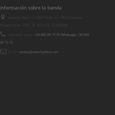
Información sobre la tienda
Anarchy Biker, C/ Olof Palme, s/n 03010 Alicante
(Spain) Coord. GPS: 38.3613093, -0.4898388
Llámenos ahora:
+34 865 80 76 03 Whatsapp +34 601
00 71 72
Email:
ventas@anarchybiker.com