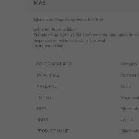
MÁS
Silenciador Megaphone Estilo Bell End
Baffle extraíble incluido
Entrada de 44,5 mm (1-3/4”) con reductor para tubos de e
Disponible en estilo estándar y Upswept
Venta por unidad
COLOR/ACABADO
Cromado
TAPA FINAL
Punta est
MATERIAL
Acero
ESTILO
Megáfono|
TIPO
Silenciado
UNITS
Unidad
PRODUCT NAME
Silenciado