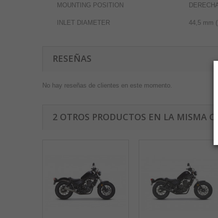
MOUNTING POSITION
DERECH
INLET DIAMETER
44,5 mm (
RESEÑAS
No hay reseñas de clientes en este momento.
2 OTROS PRODUCTOS EN LA MISMA C