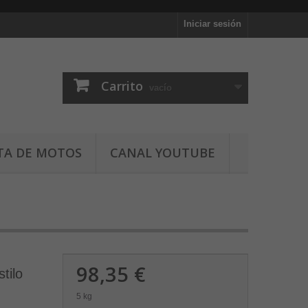
Iniciar sesión
Carrito
vacío
TA DE MOTOS
CANAL YOUTUBE
98,35 €
tilo
5 kg